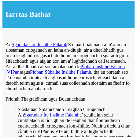
Iarrtas Bathar
An
Sgaradair Ìre Inslithe Falamh
'S e pàirt riatanach a th' ann an
siostaman criogenach an latha an-diugh, air a dhealbhadh gus
ìrean leaghaidh is gasach de lionntan criogenach a sgaradh gu h-
èifeachdach agus aig an aon àm a' lughdachadh call teirmeach.
Air a dhealbhadh airson amalachadh le
Pìoban Inslithe Falamh
(VIPan)
agus
Pìoban Sùbailte Inslithe Falamh
, tha an t-sreath seo
a’ dèanamh cinnteach à gluasad lionn earbsach, èifeachdach a
thaobh teirm agus a’ cumail suas coileanadh siostaim as fheàrr fo
chumhachan anabarrach.
Prìomh Thagraidhean agus Buannachdan
Siostaman Solarachaidh Leaghan Criogenach
An
Sgaradair Ìre Inslithe Falamh
a’ gealltainn solar
cunbhalach is fìor-ghlan de leaghan thar lìonraidhean
cuairteachaidh criogenach iom-fhillte. Nuair a thèid a chur
còmhla ri VIPan is VIHan, bidh e a’ lughdachadh
atharrachaidhean ann am bruthadh-fala agus a’ cur casg air