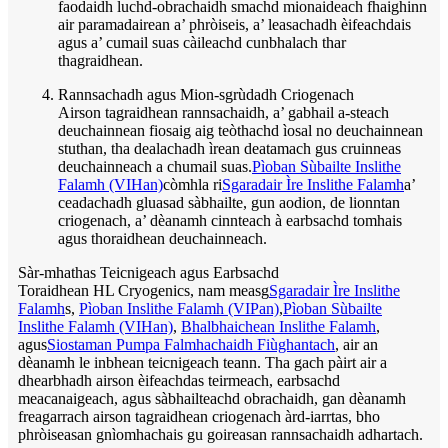
faodaidh luchd-obrachaidh smachd mionaideach fhaighinn
air paramadairean a’ phròiseis, a’ leasachadh èifeachdais
agus a’ cumail suas càileachd cunbhalach thar
thagraidhean.
Rannsachadh agus Mion-sgrùdadh Criogenach
Airson tagraidhean rannsachaidh, a’ gabhail a-steach
deuchainnean fiosaig aig teòthachd ìosal no deuchainnean
stuthan, tha dealachadh ìrean deatamach gus cruinneas
deuchainneach a chumail suas.
Pìoban Sùbailte Inslithe
Falamh (VIHan)
còmhla ri
Sgaradair Ìre Inslithe Falamh
a’
ceadachadh gluasad sàbhailte, gun aodion, de lionntan
criogenach, a’ dèanamh cinnteach à earbsachd tomhais
agus thoraidhean deuchainneach.
Sàr-mhathas Teicnigeach agus Earbsachd
Toraidhean HL Cryogenics, nam measg
Sgaradair Ìre Inslithe
Falamh
s,
Pìoban Inslithe Falamh (VIPan)
,
Pìoban Sùbailte
Inslithe Falamh (VIHan)
,
Bhalbhaichean Inslithe Falamh
,
agus
Siostaman Pumpa Falmhachaidh Fiùghantach
, air an
dèanamh le inbhean teicnigeach teann. Tha gach pàirt air a
dhearbhadh airson èifeachdas teirmeach, earbsachd
meacanaigeach, agus sàbhailteachd obrachaidh, gan dèanamh
freagarrach airson tagraidhean criogenach àrd-iarrtas, bho
phròiseasan gnìomhachais gu goireasan rannsachaidh adhartach.