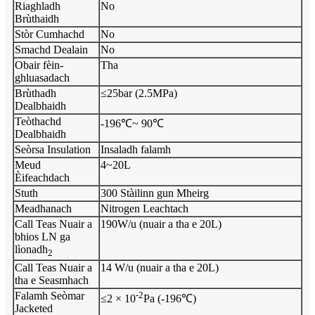
Riaghladh
No
Brùthaidh
Stòr Cumhachd
No
Smachd Dealain
No
Obair fèin-
Tha
ghluasadach
Brùthadh
≤25bar (2.5MPa)
Dealbhaidh
Teòthachd
-196℃~ 90℃
Dealbhaidh
Seòrsa Insulation
Insaladh falamh
Meud
4~20L
Èifeachdach
Stuth
300 Stàilinn gun Mheirg
Meadhanach
Nitrogen Leachtach
Call Teas Nuair a
190W/u (nuair a tha e 20L)
bhios LN ga
lìonadh
2
Call Teas Nuair a
14 W/u (nuair a tha e 20L)
tha e Seasmhach
Falamh Seòmar
-2
≤2 × 10
Pa (-196℃)
Jacketed