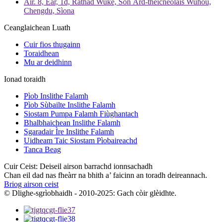
Àir. 8, Ear, 1d, Rathad Wuke, Sòn Àrd-theicneòlais Wuhou,
Chengdu, Sìona
Ceanglaichean Luath
Cuir fios thugainn
Toraidhean
Mu ar deidhinn
Ionad toraidh
Pìob Inslithe Falamh
Pìob Sùbailte Inslithe Falamh
Siostam Pumpa Falamh Fiùghantach
Bhalbhaichean Inslithe Falamh
Sgaradair Ìre Inslithe Falamh
Uidheam Taic Siostam Pìobaireachd
Tanca Beag
Cuir Ceist: Deiseil airson barrachd ionnsachadh
Chan eil dad nas fheàrr na bhith a’ faicinn an toradh deireannach.
Briog airson ceist
© Dlighe-sgrìobhaidh - 2010-2025: Gach còir glèidhte.