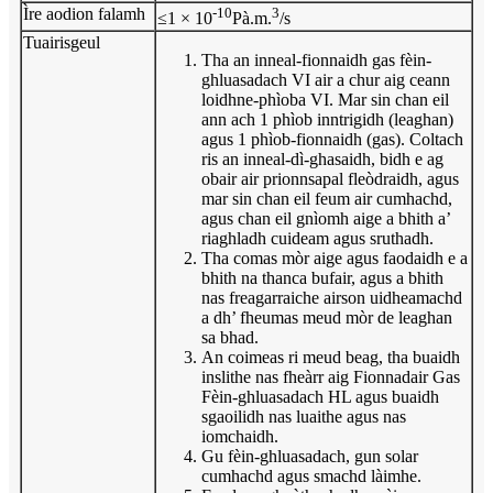
Ìre aodion falamh
-10
3
≤1 × 10
Pà.m.
/s
Tuairisgeul
Tha an inneal-fionnaidh gas fèin-
ghluasadach VI air a chur aig ceann
loidhne-phìoba VI. Mar sin chan eil
ann ach 1 phìob inntrigidh (leaghan)
agus 1 phìob-fionnaidh (gas). Coltach
ris an inneal-dì-ghasaidh, bidh e ag
obair air prionnsapal fleòdraidh, agus
mar sin chan eil feum air cumhachd,
agus chan eil gnìomh aige a bhith a’
riaghladh cuideam agus sruthadh.
Tha comas mòr aige agus faodaidh e a
bhith na thanca bufair, agus a bhith
nas freagarraiche airson uidheamachd
a dh’ fheumas meud mòr de leaghan
sa bhad.
An coimeas ri meud beag, tha buaidh
inslithe nas fheàrr aig Fionnadair Gas
Fèin-ghluasadach HL agus buaidh
sgaoilidh nas luaithe agus nas
iomchaidh.
Gu fèin-ghluasadach, gun solar
cumhachd agus smachd làimhe.