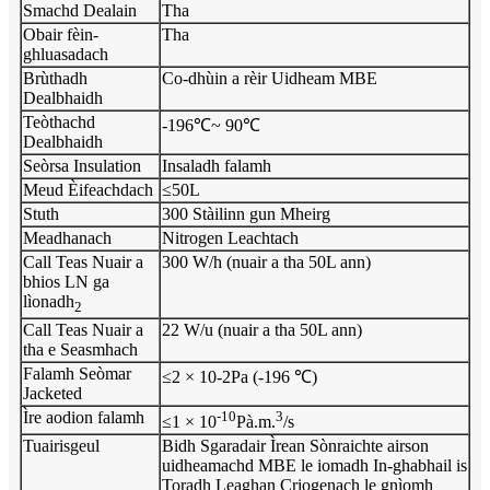
Smachd Dealain
Tha
Obair fèin-
Tha
ghluasadach
Brùthadh
Co-dhùin a rèir Uidheam MBE
Dealbhaidh
Teòthachd
-196℃~ 90℃
Dealbhaidh
Seòrsa Insulation
Insaladh falamh
Meud Èifeachdach
≤50L
Stuth
300 Stàilinn gun Mheirg
Meadhanach
Nitrogen Leachtach
Call Teas Nuair a
300 W/h (nuair a tha 50L ann)
bhios LN ga
lìonadh
2
Call Teas Nuair a
22 W/u (nuair a tha 50L ann)
tha e Seasmhach
Falamh Seòmar
≤2 × 10-2Pa (-196 ℃)
Jacketed
Ìre aodion falamh
-10
3
≤1 × 10
Pà.m.
/s
Tuairisgeul
Bidh Sgaradair Ìrean Sònraichte airson
uidheamachd MBE le iomadh In-ghabhail is
Toradh Leaghan Criogenach le gnìomh