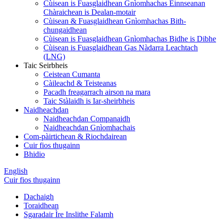
Cùisean is Fuasglaidhean Gnìomhachas Einnseanan
Chàraichean is Dealan-motair
Cùisean & Fuasglaidhean Gnìomhachas Bith-
chungaidhean
Cùisean is Fuasglaidhean Gnìomhachas Bidhe is Dibhe
Cùisean is Fuasglaidhean Gas Nàdarra Leachtach
(LNG)
Taic Seirbheis
Ceistean Cumanta
Càileachd & Teisteanas
Pacadh freagarrach airson na mara
Taic Stàlaidh is Iar-sheirbheis
Naidheachdan
Naidheachdan Companaidh
Naidheachdan Gnìomhachais
Com-pàirtichean & Riochdairean
Cuir fios thugainn
Bhidio
English
Cuir fios thugainn
Dachaigh
Toraidhean
Sgaradair Ìre Inslithe Falamh