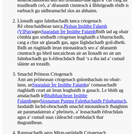
truailleadh ceò, a’ dèanamh cinnteach à lìbhrigeadh rèidh is
earbsach gu uidheamachd sìos an abhainn.
Lìonadh agus falmhachadh tanca criogenach
Rè obrachaidhean tanca,
Pìoban Inslithe Falamh
(VIPan)
agus
Sgaradair Ìre Inslithe Falamh
Bidh iad ag obair
còmhla gus sruthadh criogenan leaghaidh a bharrachadh,
casg a chur air glasadh gas, agus lùghdachadh goil-dheth.
Bidh an riaghladh ìrean mionaideach seo a’ dèanamh
cinnteach gu bheil tancaichean air an lìonadh no air am
falmhachadh gu h-èifeachdach fhad ‘s a tha iad a’ cumail
slàinte an toraidh.
Smachd Pròiseas Criogenach
Ann am pròiseasan criogenach gnìomhachais no obair-
lann, an
Sgaradair Ìre Inslithe Falamh
a’ comasachadh
riaghladh ceart air ìrean leaghaidh is gasach. Le bhith ag
amalachadh le
Bhalbhaichean Inslithe
Falamh
agus
Siostaman Pumpa Falmhachaidh Fiùghantach
,
faodaidh luchd-obrachaidh smachd mionaideach fhaighinn
air paramadairean a’ phròiseis, a’ leasachadh èifeachdais
agus a’ cumail suas càileachd cunbhalach thar
thagraidhean.
Rannsachadh agus Mion-sgrùdadh Criogenach