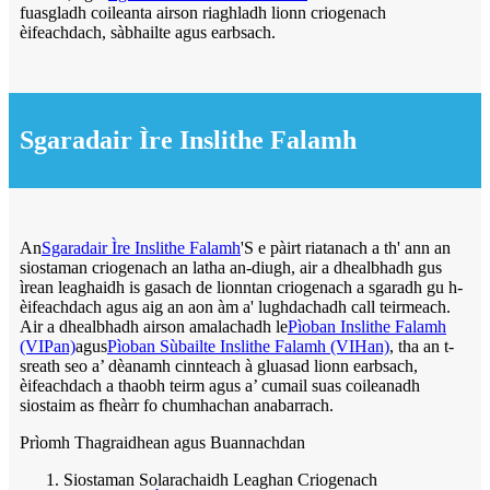
fuasgladh coileanta airson riaghladh lionn criogenach
èifeachdach, sàbhailte agus earbsach.
Sgaradair Ìre Inslithe Falamh
An
Sgaradair Ìre Inslithe Falamh
'S e pàirt riatanach a th' ann an
siostaman criogenach an latha an-diugh, air a dhealbhadh gus
ìrean leaghaidh is gasach de lionntan criogenach a sgaradh gu h-
èifeachdach agus aig an aon àm a' lughdachadh call teirmeach.
Air a dhealbhadh airson amalachadh le
Pìoban Inslithe Falamh
(VIPan)
agus
Pìoban Sùbailte Inslithe Falamh (VIHan)
, tha an t-
sreath seo a’ dèanamh cinnteach à gluasad lionn earbsach,
èifeachdach a thaobh teirm agus a’ cumail suas coileanadh
siostaim as fheàrr fo chumhachan anabarrach.
Prìomh Thagraidhean agus Buannachdan
Siostaman Solarachaidh Leaghan Criogenach