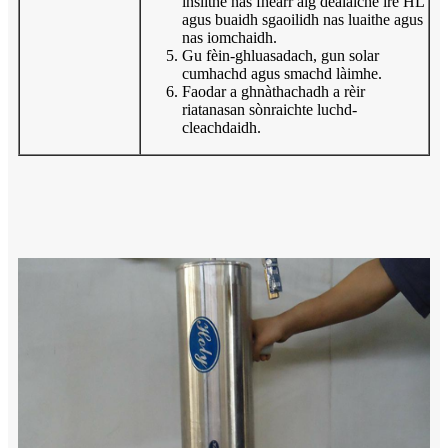
inslithe nas fheàrr aig dealaiche ìre HL
agus buaidh sgaoilidh nas luaithe agus
nas iomchaidh.
Gu fèin-ghluasadach, gun solar
cumhachd agus smachd làimhe.
Faodar a ghnàthachadh a rèir
riatanasan sònraichte luchd-
cleachdaidh.