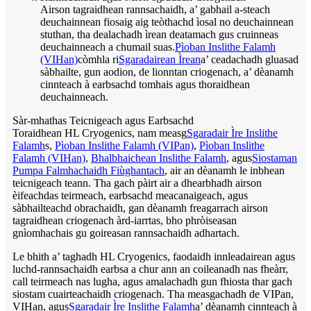
Airson tagraidhean rannsachaidh, a’ gabhail a-steach
deuchainnean fiosaig aig teòthachd ìosal no deuchainnean
stuthan, tha dealachadh ìrean deatamach gus cruinneas
deuchainneach a chumail suas.
Pìoban Inslithe Falamh
(VIHan)
còmhla ri
Sgaradairean Ìrean
a’ ceadachadh gluasad
sàbhailte, gun aodion, de lionntan criogenach, a’ dèanamh
cinnteach à earbsachd tomhais agus thoraidhean
deuchainneach.
Sàr-mhathas Teicnigeach agus Earbsachd
Toraidhean HL Cryogenics, nam measg
Sgaradair Ìre Inslithe
Falamh
s,
Pìoban Inslithe Falamh (VIPan)
,
Pìoban Inslithe
Falamh (VIHan)
,
Bhalbhaichean Inslithe Falamh
, agus
Siostaman
Pumpa Falmhachaidh Fiùghantach
, air an dèanamh le inbhean
teicnigeach teann. Tha gach pàirt air a dhearbhadh airson
èifeachdas teirmeach, earbsachd meacanaigeach, agus
sàbhailteachd obrachaidh, gan dèanamh freagarrach airson
tagraidhean criogenach àrd-iarrtas, bho phròiseasan
gnìomhachais gu goireasan rannsachaidh adhartach.
Le bhith a’ taghadh HL Cryogenics, faodaidh innleadairean agus
luchd-rannsachaidh earbsa a chur ann an coileanadh nas fheàrr,
call teirmeach nas lugha, agus amalachadh gun fhiosta thar gach
siostam cuairteachaidh criogenach. Tha measgachadh de VIPan,
VIHan, agus
Sgaradair Ìre Inslithe Falamh
a’ dèanamh cinnteach à