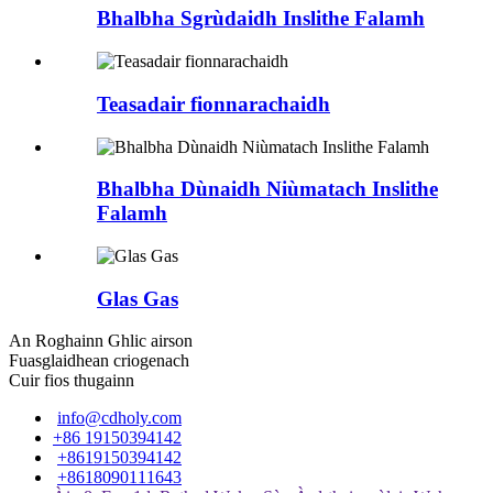
Bhalbha Sgrùdaidh Inslithe Falamh
Teasadair fionnarachaidh
Bhalbha Dùnaidh Niùmatach Inslithe
Falamh
Glas Gas
An Roghainn Ghlic airson
Fuasglaidhean criogenach
Cuir fios thugainn
info@cdholy.com
+86 19150394142
+8619150394142
+8618090111643