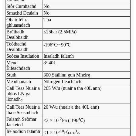
Stòr Cumhachd
No
Smachd Dealain
No
Obair fèin-
Tha
ghluasadach
Brùthadh
≤25bar (2.5MPa)
Dealbhaidh
Teòthachd
-196℃~ 90℃
Dealbhaidh
Seòrsa Insulation
Insaladh falamh
Meud
8~40L
Èifeachdach
Stuth
300 Stàilinn gun Mheirg
Meadhanach
Nitrogen Leachtach
Call Teas Nuair a
265 W/u (nuair a tha 40L ann)
bhios LN ga
lìonadh
2
Call Teas Nuair a
20 W/u (nuair a tha 40L ann)
tha e Seasmhach
Falamh Seòmar
-2
≤2 × 10
Pa (-196℃)
Jacketed
Ìre aodion falamh
-10
3
≤1 × 10
Pà.m.
/s