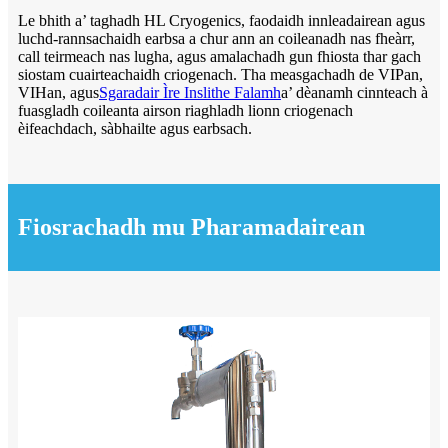
Le bhith a’ taghadh HL Cryogenics, faodaidh innleadairean agus
luchd-rannsachaidh earbsa a chur ann an coileanadh nas fheàrr,
call teirmeach nas lugha, agus amalachadh gun fhiosta thar gach
siostam cuairteachaidh criogenach. Tha measgachadh de VIPan,
VIHan, agus
Sgaradair Ìre Inslithe Falamh
a’ dèanamh cinnteach à
fuasgladh coileanta airson riaghladh lionn criogenach
èifeachdach, sàbhailte agus earbsach.
Fiosrachadh mu Pharamadairean