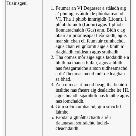
Tuairisgeul
Feumar an VI Degasser a stàladh aig
a’ phuing as àirde de phìobaireachd
VI. Tha 1 phìob inntrigidh (Lionn), 1
phìob toraidh (Lionn) agus 1 phìob
fionnarachaidh (Gas) ann. Bidh e ag
obair air prionnsapal fleòdraidh, agus
mar sin chan eil feum air cumhachd,
agus chan eil gnìomh aige a bhith a’
riaghladh cuideam agus sruthadh.
Tha comas mòr aige agus faodaidh e a
bhith na thanca bufair, agus a bhith
nas freagarraiche airson uidheamachd
a dh’ fheumas meud mòr de leaghan
sa bhad.
An coimeas ri meud beag, tha buaidh
inslithe nas fheàrr aig dealaiche ìre HL
agus buaidh sgaoilidh nas luaithe agus
nas iomchaidh.
Gun solar cumhachd, gun smachd
làimhe.
Faodar a ghnàthachadh a rèir
riatanasan sònraichte luchd-
cleachdaidh.