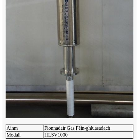
Ainm
Fionnadair Gas Fèin-ghluasadach
Modail
HLSV1000