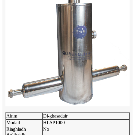
Ainm
Dì-ghasadair
Modail
HLSP1000
Riaghladh
No
Brùthaidh