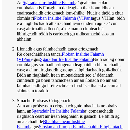
An
Sgaradair Ìre Inslithe Falamh
a’ gealltainn solar
cunbhalach is fìor-ghlan de leaghan thar lìonraidhean
cuairteachaidh criogenach iom-fhillte. Nuair a thèid a chur
còmhla ri
Pìoban Inslithe Falamh (VIPan)
agus VIHan, bidh
e a’ lughdachadh atharrachaidhean cuideim agus a’ cur
casg air truailleadh ceò, a’ dèanamh cinnteach à
lìbhrigeadh rèidh is earbsach gu uidheamachd sìos an
abhainn.
Lìonadh agus falmhachadh tanca criogenach
Rè obrachaidhean tanca,
Pìoban Inslithe Falamh
(VIPan)
agus
Sgaradair Ìre Inslithe Falamh
Bidh iad ag obair
còmhla gus sruthadh criogenan leaghaidh a bharrachadh,
casg a chur air glasadh gas, agus lùghdachadh goil-dheth.
Bidh an riaghladh ìrean mionaideach seo a’ dèanamh
cinnteach gu bheil tancaichean air an lìonadh no air am
falmhachadh gu h-èifeachdach fhad ‘s a tha iad a’ cumail
slàinte an toraidh.
Smachd Pròiseas Criogenach
Ann am pròiseasan criogenach gnìomhachais no obair-
lann, an
Sgaradair Ìre Inslithe Falamh
a’ comasachadh
riaghladh ceart air ìrean leaghaidh is gasach. Le bhith ag
amalachadh le
Bhalbhaichean Inslithe
Falamh
agus
Siostaman Pumpa Falmhachaidh Fiùghantach
,