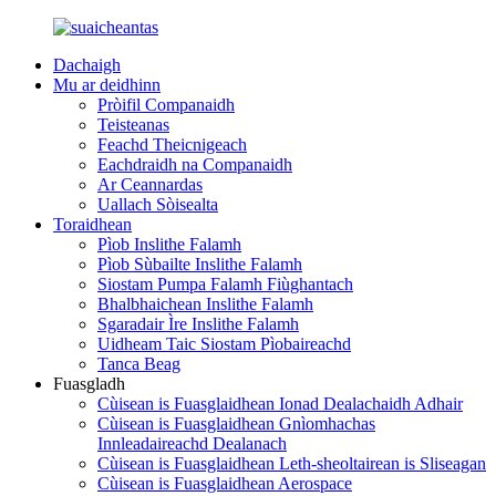
Dachaigh
Mu ar deidhinn
Pròifil Companaidh
Teisteanas
Feachd Theicnigeach
Eachdraidh na Companaidh
Ar Ceannardas
Uallach Sòisealta
Toraidhean
Pìob Inslithe Falamh
Pìob Sùbailte Inslithe Falamh
Siostam Pumpa Falamh Fiùghantach
Bhalbhaichean Inslithe Falamh
Sgaradair Ìre Inslithe Falamh
Uidheam Taic Siostam Pìobaireachd
Tanca Beag
Fuasgladh
Cùisean is Fuasglaidhean Ionad Dealachaidh Adhair
Cùisean is Fuasglaidhean Gnìomhachas
Innleadaireachd Dealanach
Cùisean is Fuasglaidhean Leth-sheoltairean is Sliseagan
Cùisean is Fuasglaidhean Aerospace