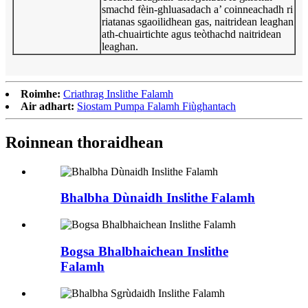
smachd fèin-ghluasadach a’ coinneachadh ri
riatanas sgaoilidhean gas, naitridean leaghan
ath-chuairtichte agus teòthachd naitridean
leaghan.
Roimhe:
Criathrag Inslithe Falamh
Air adhart:
Siostam Pumpa Falamh Fiùghantach
Roinnean thoraidhean
Bhalbha Dùnaidh Inslithe Falamh
Bogsa Bhalbhaichean Inslithe
Falamh