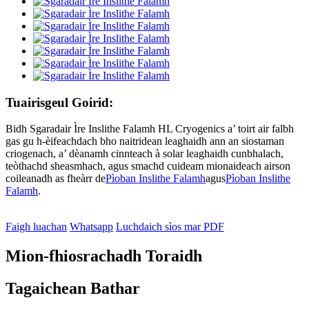
Tuairisgeul Goirid:
Bidh Sgaradair Ìre Inslithe Falamh HL Cryogenics a’ toirt air falbh
gas gu h-èifeachdach bho naitridean leaghaidh ann an siostaman
criogenach, a’ dèanamh cinnteach à solar leaghaidh cunbhalach,
teòthachd sheasmhach, agus smachd cuideam mionaideach airson
coileanadh as fheàrr de
Pìoban Inslithe Falamh
agus
Pìoban Inslithe
Falamh
.
Faigh luachan
Whatsapp
Luchdaich sìos mar PDF
Mion-fhiosrachadh Toraidh
Tagaichean Bathar