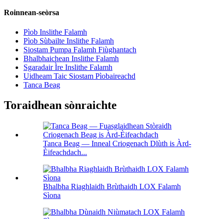
Roinnean-seòrsa
Pìob Inslithe Falamh
Pìob Sùbailte Inslithe Falamh
Siostam Pumpa Falamh Fiùghantach
Bhalbhaichean Inslithe Falamh
Sgaradair Ìre Inslithe Falamh
Uidheam Taic Siostam Pìobaireachd
Tanca Beag
Toraidhean sònraichte
Tanca Beag — Inneal Criogenach Dlùth is Àrd-
Èifeachdach...
Bhalbha Riaghlaidh Brùthaidh LOX Falamh
Sìona