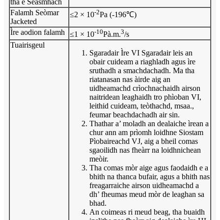
tha e Seasmhach
Falamh Seòmar
-2
≤2 × 10
Pa (-196℃)
Jacketed
Ìre aodion falamh
-10
3
≤1 × 10
Pà.m.
/s
Tuairisgeul
Sgaradair Ìre VI Sgaradair leis an
obair cuideam a riaghladh agus ìre
sruthadh a smachdachadh. Ma tha
riatanasan nas àirde aig an
uidheamachd crìochnachaidh airson
naitridean leaghaidh tro phìoban VI,
leithid cuideam, teòthachd, msaa.,
feumar beachdachadh air sin.
Thathar a’ moladh an dealaiche ìrean a
chur ann am prìomh loidhne Siostam
Pìobaireachd VJ, aig a bheil comas
sgaoilidh nas fheàrr na loidhnichean
meòir.
Tha comas mòr aige agus faodaidh e a
bhith na thanca bufair, agus a bhith nas
freagarraiche airson uidheamachd a
dh’ fheumas meud mòr de leaghan sa
bhad.
An coimeas ri meud beag, tha buaidh