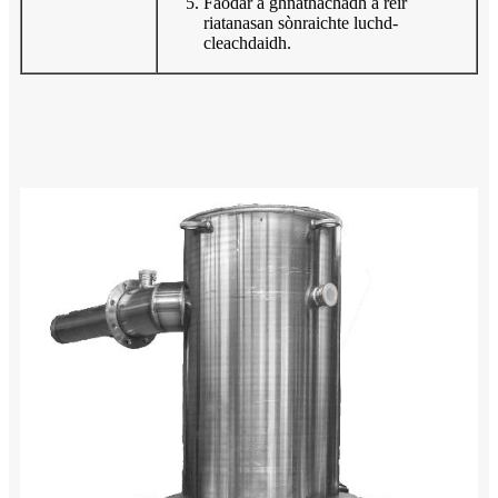
Faodar a ghnàthachadh a rèir
riatanasan sònraichte luchd-
cleachdaidh.