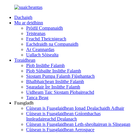
Dachaigh
Mu ar deidhinn
Pròifil Companaidh
Teisteanas
Feachd Theicnigeach
Eachdraidh na Companaidh
Ar Ceannardas
Uallach Sòisealta
Toraidhean
Pìob Inslithe Falamh
Pìob Sùbailte Inslithe Falamh
Siostam Pumpa Falamh Fiùghantach
Bhalbhaichean Inslithe Falamh
Sgaradair Ìre Inslithe Falamh
Uidheam Taic Siostam Pìobaireachd
Tanca Beag
Fuasgladh
Cùisean is Fuasglaidhean Ionad Dealachaidh Adhair
Cùisean is Fuasglaidhean Gnìomhachas
Innleadaireachd Dealanach
Cùisean is Fuasglaidhean Leth-sheoltairean is Sliseagan
Cùisean is Fuasglaidhean Aerospace