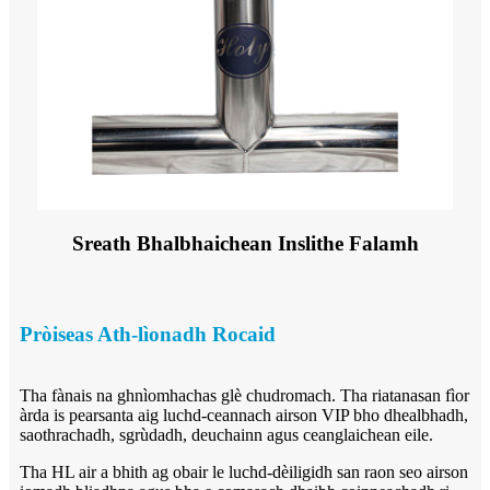
Sreath Bhalbhaichean Inslithe Falamh
Pròiseas Ath-lìonadh Rocaid
Tha fànais na ghnìomhachas glè chudromach. Tha riatanasan fìor
àrda is pearsanta aig luchd-ceannach airson VIP bho dhealbhadh,
saothrachadh, sgrùdadh, deuchainn agus ceanglaichean eile.
Tha HL air a bhith ag obair le luchd-dèiligidh san raon seo airson