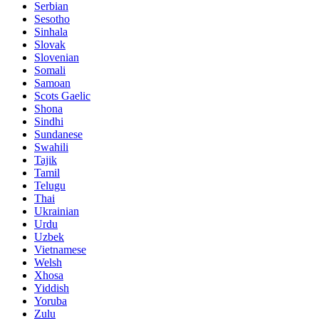
Serbian
Sesotho
Sinhala
Slovak
Slovenian
Somali
Samoan
Scots Gaelic
Shona
Sindhi
Sundanese
Swahili
Tajik
Tamil
Telugu
Thai
Ukrainian
Urdu
Uzbek
Vietnamese
Welsh
Xhosa
Yiddish
Yoruba
Zulu