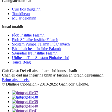
Ceanglaichean Luath
Cuir fios thugainn
Toraidhean
Mu ar deidhinn
Ionad toraidh
Pìob Inslithe Falamh
Pìob Sùbailte Inslithe Falamh
Siostam Pumpa Falamh Fiùghantach
Bhalbhaichean Inslithe Falamh
Sgaradair Ìre Inslithe Falamh
Uidheam Taic Siostam Pìobaireachd
Tanca Beag
Cuir Ceist: Deiseil airson barrachd ionnsachadh
Chan eil dad nas fheàrr na bhith a’ faicinn an toradh deireannach.
Briog airson ceist
© Dlighe-sgrìobhaidh - 2010-2025: Gach còir glèidhte.