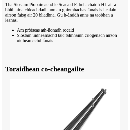
Tha Siostam Pìobaireachd le Seacaid Falmhachaidh HL air a
bhith air a chleachdadh ann an gnìomhachas fànais is itealain
airson faisg air 20 bliadhna. Gu h-àraidh anns na taobhan a
leanas,
Am pròiseas ath-lìonadh rocaid
Siostam uidheamachd taic talmhainn criogenach airson
uidheamachd fànais
Toraidhean co-cheangailte