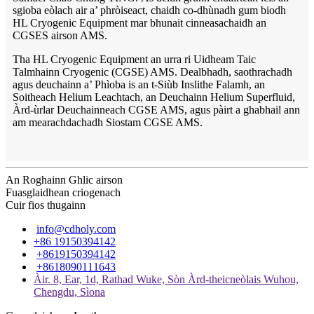
sgioba eòlach air a’ phròiseact, chaidh co-dhùnadh gum biodh
HL Cryogenic Equipment mar bhunait cinneasachaidh an
CGSES airson AMS.
Tha HL Cryogenic Equipment an urra ri Uidheam Taic
Talmhainn Cryogenic (CGSE) AMS. Dealbhadh, saothrachadh
agus deuchainn a’ Phìoba is an t-Siùb Inslithe Falamh, an
Soitheach Helium Leachtach, an Deuchainn Helium Superfluid,
Àrd-ùrlar Deuchainneach CGSE AMS, agus pàirt a ghabhail ann
am mearachdachadh Siostam CGSE AMS.
An Roghainn Ghlic airson
Fuasglaidhean criogenach
Cuir fios thugainn
info@cdholy.com
+86 19150394142
+8619150394142
+8618090111643
Àir. 8, Ear, 1d, Rathad Wuke, Sòn Àrd-theicneòlais Wuhou,
Chengdu, Sìona