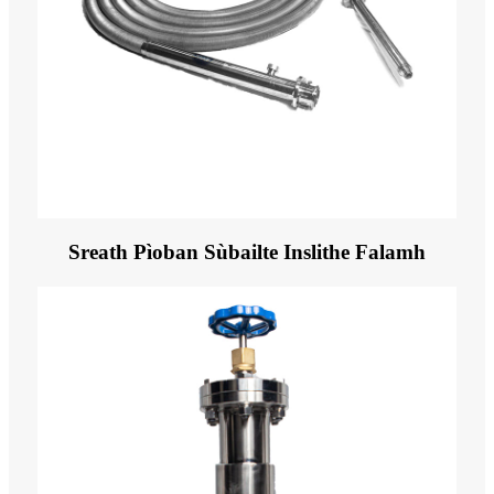
Sreath Pìoban Sùbailte Inslithe Falamh