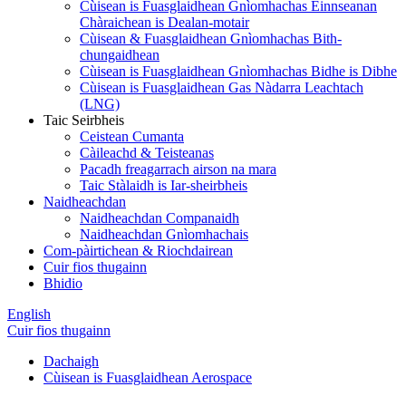
Cùisean is Fuasglaidhean Gnìomhachas Einnseanan
Chàraichean is Dealan-motair
Cùisean & Fuasglaidhean Gnìomhachas Bith-
chungaidhean
Cùisean is Fuasglaidhean Gnìomhachas Bidhe is Dibhe
Cùisean is Fuasglaidhean Gas Nàdarra Leachtach
(LNG)
Taic Seirbheis
Ceistean Cumanta
Càileachd & Teisteanas
Pacadh freagarrach airson na mara
Taic Stàlaidh is Iar-sheirbheis
Naidheachdan
Naidheachdan Companaidh
Naidheachdan Gnìomhachais
Com-pàirtichean & Riochdairean
Cuir fios thugainn
Bhidio
English
Cuir fios thugainn
Dachaigh
Cùisean is Fuasglaidhean Aerospace