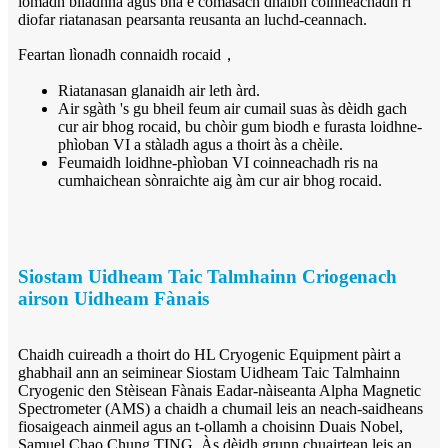
iomadh bliadhna agus bha e comasach dhaibh coinneachadh ri
diofar riatanasan pearsanta reusanta an luchd-ceannach.
Feartan lìonadh connaidh rocaid
，
Riatanasan glanaidh air leth àrd.
Air sgàth 's gu bheil feum air cumail suas às dèidh gach
cur air bhog rocaid, bu chòir gum biodh e furasta loidhne-
phìoban VI a stàladh agus a thoirt às a chèile.
Feumaidh loidhne-phìoban VI coinneachadh ris na
cumhaichean sònraichte aig àm cur air bhog rocaid.
Siostam Uidheam Taic Talmhainn Criogenach
airson Uidheam Fànais
Chaidh cuireadh a thoirt do HL Cryogenic Equipment pàirt a
ghabhail ann an seiminear Siostam Uidheam Taic Talmhainn
Cryogenic den Stèisean Fànais Eadar-nàiseanta Alpha Magnetic
Spectrometer (AMS) a chaidh a chumail leis an neach-saidheans
fiosaigeach ainmeil agus an t-ollamh a choisinn Duais Nobel,
Samuel Chao Chung TING. Às dèidh grunn chuairtean leis an