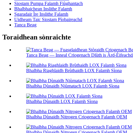
Siostam Pumpa Falamh Fiùghantach
Bhalbhaichean Inslithe Falamh
Sgaradair Ìre Inslithe Falamh
Uidheam Taic Siostam Pìobaireachd
Tanca Beag
Toraidhean sònraichte
Tanca Beag — Inneal Criogenach Dlùth is Àrd-Èifeachda
Bhalbha Riaghlaidh Brùthaidh LOX Falamh Sìona
Bhalbha Dùnaidh Niùmatach LOX Falamh Sìona
Bhalbha Dùnaidh LOX Falamh Sìona
Bhalbha Dùnaidh Nitrogen Criogenach Falamh OEM
Bhalbha Dùnaidh Nitrogen Criogenach Falamh OEM