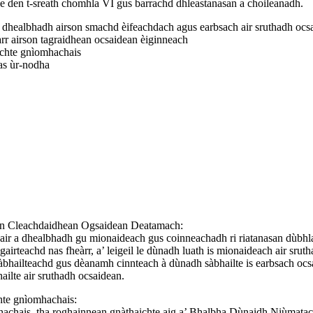
e den t-sreath chomhla VI gus barrachd dhleastanasan a choileanadh.
 dhealbhadh airson smachd èifeachdach agus earbsach air sruthadh oc
rr airson tagraidhean ocsaidean èiginneach
ichte gnìomhachais
las ùr-nodha
son Cleachdaidhean Ogsaidean Deatamach:
 dhealbhadh gu mionaideach gus coinneachadh ri riatanasan dùbhlan
teachd nas fheàrr, a’ leigeil le dùnadh luath is mionaideach air srutha
àbhailteachd gus dèanamh cinnteach à dùnadh sàbhailte is earbsach ocs
ilte air sruthadh ocsaidean.
hte gnìomhachais:
omhachais, tha roghainnean gnàthaichte aig a’ Bhalbha Dùnaidh Niùma