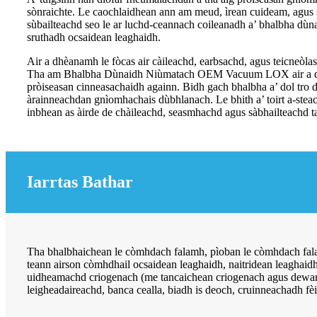
sònraichte. Le caochlaidhean ann am meud, ìrean cuideam, agus stu
sùbailteachd seo le ar luchd-ceannach coileanadh a’ bhalbha dùn
sruthadh ocsaidean leaghaidh.
Air a dhèanamh le fòcas air càileachd, earbsachd, agus teicneòla
Tha am Bhalbha Dùnaidh Niùmatach OEM Vacuum LOX air a dhèana
pròiseasan cinneasachaidh againn. Bidh gach bhalbha a’ dol tr
àrainneachdan gnìomhachais dùbhlanach. Le bhith a’ toirt a-steac
inbhean as àirde de chàileachd, seasmhachd agus sàbhailteachd 
Iarrtas Bathar
Tha bhalbhaichean le còmhdach falamh, pìoban le còmhdach falam
teann airson còmhdhail ocsaidean leaghaidh, naitridean leaghaid
uidheamachd criogenach (me tancaichean criogenach agus dewars m
leigheadaireachd, banca cealla, biadh is deoch, cruinneachadh fè