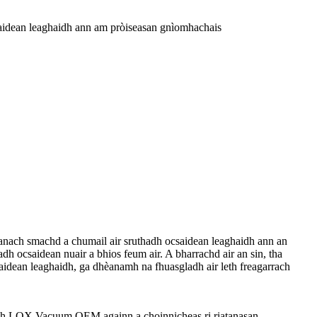
saidean leaghaidh ann am pròiseasan gnìomhachais
ach smachd a chumail air sruthadh ocsaidean leaghaidh ann an
dh ocsaidean nuair a bhios feum air. A bharrachd air an sin, tha
aidean leaghaidh, ga dhèanamh na fhuasgladh air leth freagarrach
tach LOX Vacuum OEM againn a choinnicheas ri riatanasan