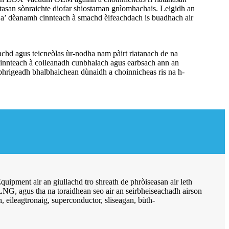
rrtasan sònraichte diofar shiostaman gnìomhachais. Leigidh an
, a’ dèanamh cinnteach à smachd èifeachdach is buadhach air
d agus teicneòlas ùr-nodha nam pàirt riatanach de na
innteach à coileanadh cunbhalach agus earbsach ann an
ìbhrigeadh bhalbhaichean dùnaidh a choinnicheas ris na h-
pment air an giullachd tro shreath de phròiseasan air leth
LNG, agus tha na toraidhean seo air an seirbheiseachadh airson
eileagtronaig, superconductor, sliseagan, bùth-