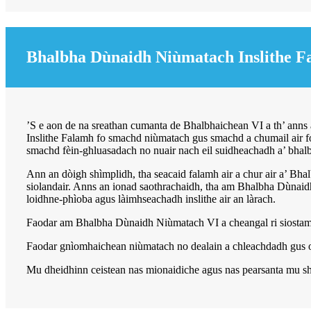
Bhalbha Dùnaidh Niùmatach Inslithe 
’S e aon de na sreathan cumanta de Bhalbhaichean VI a th’ ann
Inslithe Falamh fo smachd niùmatach gus smachd a chumail air f
smachd fèin-ghluasadach no nuair nach eil suidheachadh a’ bhal
Ann an dòigh shìmplidh, tha seacaid falamh air a chur air a’ Bh
siolandair. Anns an ionad saothrachaidh, tha am Bhalbha Dùnaid
loidhne-phìoba agus làimhseachadh inslithe air an làrach.
Faodar am Bhalbha Dùnaidh Niùmatach VI a cheangal ri siostam
Faodar gnìomhaichean niùmatach no dealain a chleachdadh gus
Mu dheidhinn ceistean nas mionaidiche agus nas pearsanta mu shr