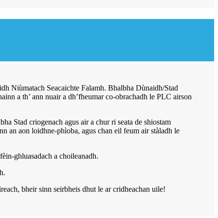
naidh Niùmatach Seacaichte Falamh. Bhalbha Dùnaidh/Stad
ainn a th’ ann nuair a dh’fheumar co-obrachadh le PLC airson
a Stad criogenach agus air a chur ri seata de shiostam
 an aon loidhne-phìoba, agus chan eil feum air stàladh le
èin-ghluasadach a choileanadh.
h.
ch, bheir sinn seirbheis dhut le ar cridheachan uile!