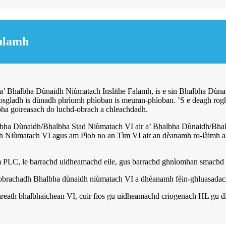
Falamh
s a’ Bhalbha Dùnaidh Niùmatach Inslithe Falamh, is e sin Bhalbha Dù
osgladh is dùnadh phrìomh phìoban is meuran-phìoban. ’S e deagh rogh
bha goireasach do luchd-obrach a chleachdadh.
albha Dùnaidh/Bhalbha Stad Niùmatach VI air a’ Bhalbha Dùnaidh/Bhalbh
h Niùmatach VI agus am Pìob no an Tìm VI air an dèanamh ro-làimh ann
 PLC, le barrachd uidheamachd eile, gus barrachd ghnìomhan smachd f
 obrachadh Bhalbha dùnaidh niùmatach VI a dhèanamh fèin-ghluasadac
eath bhalbhaichean VI, cuir fios gu uidheamachd criogenach HL gu dìrea