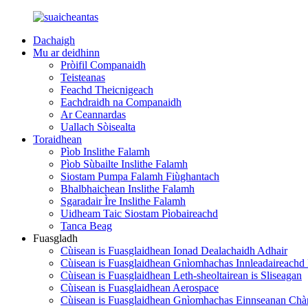
Dachaigh
Mu ar deidhinn
Pròifil Companaidh
Teisteanas
Feachd Theicnigeach
Eachdraidh na Companaidh
Ar Ceannardas
Uallach Sòisealta
Toraidhean
Pìob Inslithe Falamh
Pìob Sùbailte Inslithe Falamh
Siostam Pumpa Falamh Fiùghantach
Bhalbhaichean Inslithe Falamh
Sgaradair Ìre Inslithe Falamh
Uidheam Taic Siostam Pìobaireachd
Tanca Beag
Fuasgladh
Cùisean is Fuasglaidhean Ionad Dealachaidh Adhair
Cùisean is Fuasglaidhean Gnìomhachas Innleadaireachd
Cùisean is Fuasglaidhean Leth-sheoltairean is Sliseagan
Cùisean is Fuasglaidhean Aerospace
Cùisean is Fuasglaidhean Gnìomhachas Einnseanan Chàr