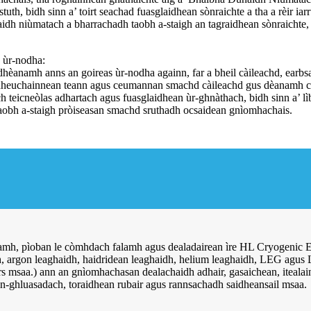
th, bidh sinn a’ toirt seachad fuasglaidhean sònraichte a tha a rèir ia
aidh niùmatach a bharrachadh taobh a-staigh an tagraidhean sònraichte
s ùr-nodha:
mh anns an goireas ùr-nodha againn, far a bheil càileachd, earbsach
o dheuchainnean teann agus ceumannan smachd càileachd gus dèanamh c
h teicneòlas adhartach agus fuasglaidhean ùr-ghnàthach, bidh sinn a’ l
taobh a-staigh pròiseasan smachd sruthadh ocsaidean gnìomhachais.
h, pìoban le còmhdach falamh agus dealadairean ìre HL Cryogenic Equi
h, argon leaghaidh, haidridean leaghaidh, helium leaghaidh, LEG agus 
saa.) ann an gnìomhachasan dealachaidh adhair, gasaichean, itealain, 
in-ghluasadach, toraidhean rubair agus rannsachadh saidheansail msaa.