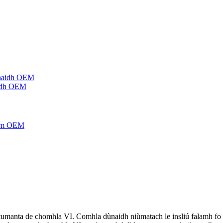
aidh OEM
 cumanta de chomhla VI. Comhla dùnaidh niùmatach le insliú falamh fo