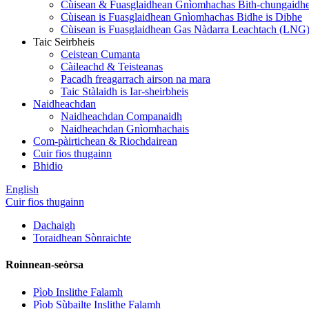
Cùisean & Fuasglaidhean Gnìomhachas Bith-chungaidh
Cùisean is Fuasglaidhean Gnìomhachas Bidhe is Dibhe
Cùisean is Fuasglaidhean Gas Nàdarra Leachtach (LNG
Taic Seirbheis
Ceistean Cumanta
Càileachd & Teisteanas
Pacadh freagarrach airson na mara
Taic Stàlaidh is Iar-sheirbheis
Naidheachdan
Naidheachdan Companaidh
Naidheachdan Gnìomhachais
Com-pàirtichean & Riochdairean
Cuir fios thugainn
Bhidio
English
Cuir fios thugainn
Dachaigh
Toraidhean Sònraichte
Roinnean-seòrsa
Pìob Inslithe Falamh
Pìob Sùbailte Inslithe Falamh