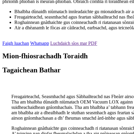
phrìomh phìoban is meuran-phìoban. Obraich còmhla ri toraidhean eil
Bhalbha dùnaidh niùmatach innleadaichte gu mionaideach air a
Freagairteachd, seasmhachd agus feartan sàbhailteachd nas fheà
Roghainnean gnàthaichte gus coinneachadh ri riatanasan sònra
Air a dhèanamh le fòcas air càileachd, earbsachd, agus teicneò
Faigh luachan
Whatsapp
Luchdaich sìos mar PDF
Mion-fhiosrachadh Toraidh
Tagaichean Bathar
Freagairteachd, Seasmhachd agus Sàbhailteachd nas Fheàrr air
Tha am bhalbha dùnaidh niùmatach OEM Vacuum LOX againn air a
suidheachaidhean gnìomhachais. Tha am bhalbha a’ tabhann freagair
am bhalbha air a dhealbhadh le stuthan seasmhach agus feartan s
airson gnìomhachasan a dh’ fheumas smachd àrd-inbhe agus sàbha
Roghainnean gnàthaichte gus coinneachadh ri riatanasan sònraic
A’ tuigsinn nan diofar fheumalachdan a tha aig pròiseasan gnì