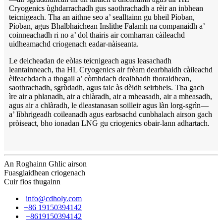
Cryogenics ùghdarrachadh gus saothrachadh a rèir an inbhean
teicnigeach. Tha an aithne seo a’ sealltainn gu bheil Pìoban,
Pìoban, agus Bhalbhaichean Inslithe Falamh na companaidh a’
coinneachadh ri no a’ dol thairis air comharran càileachd
uidheamachd criogenach eadar-nàiseanta.
Le deicheadan de eòlas teicnigeach agus leasachadh
leantainneach, tha HL Cryogenics air frèam dearbhaidh càileachd
èifeachdach a thogail a’ còmhdach dealbhadh thoraidhean,
saothrachadh, sgrùdadh, agus taic às dèidh seirbheis. Tha gach
ìre air a phlanadh, air a chlàradh, air a mheasadh, air a mheasadh,
agus air a chlàradh, le dleastanasan soilleir agus làn lorg-sgrìn—
a’ lìbhrigeadh coileanadh agus earbsachd cunbhalach airson gach
pròiseact, bho ionadan LNG gu criogenics obair-lann adhartach.
An Roghainn Ghlic airson
Fuasglaidhean criogenach
Cuir fios thugainn
info@cdholy.com
+86 19150394142
+8619150394142