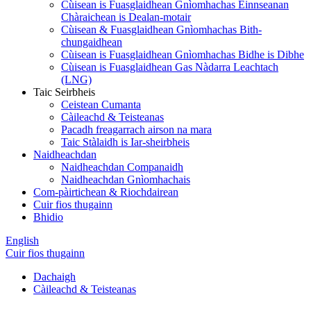
Cùisean is Fuasglaidhean Gnìomhachas Einnseanan
Chàraichean is Dealan-motair
Cùisean & Fuasglaidhean Gnìomhachas Bith-
chungaidhean
Cùisean is Fuasglaidhean Gnìomhachas Bidhe is Dibhe
Cùisean is Fuasglaidhean Gas Nàdarra Leachtach
(LNG)
Taic Seirbheis
Ceistean Cumanta
Càileachd & Teisteanas
Pacadh freagarrach airson na mara
Taic Stàlaidh is Iar-sheirbheis
Naidheachdan
Naidheachdan Companaidh
Naidheachdan Gnìomhachais
Com-pàirtichean & Riochdairean
Cuir fios thugainn
Bhidio
English
Cuir fios thugainn
Dachaigh
Càileachd & Teisteanas