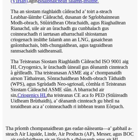
(VIHan),
agus
Bhalbhaichean falamh-inslithe.
Tha an siostam riaghlaidh càileachd a’ toirt a-steach
Leabhar-làimhe Càileachd, dusanan de Sgrìobhainnean
Modh-obrach, Stiùiridhean Obrachaidh, agus Riaghailtean
Rianachd, uile air an ùrachadh gu cunbhalach gus
coinneachadh ri iarrtasan atharrachail shiostaman
criogenach inslithe falamh ann an LNG, gasaichean
gnìomhachais, bith-chungaidhean, agus tagraidhean
rannsachaidh saidheansail.
Tha Teisteanas Siostam Riaghlaidh Càileachd ISO 9001 aig
HL Cryogenics, le ùrachadh ùineail gus dèanamh cinnteach
à gèilleadh. Tha teisteanasan ASME aig a’ chompanaidh
airson Tàthairean, Sònrachaidhean Modh-obrach Tàthaidh
(WPS), agus Sgrùdadh Neo-sgriosail, còmhla ri Teisteanas
Siostam Càileachd ASME slàn. A bharrachd air
sin,
Criogenics HL
tha teisteanas CE aca fo PED (Stiùireadh
Uidheam Brùthaidh), a’ dèanamh cinnteach gu bheil na
toraidhean aca a’ coinneachadh ri inbhean teann Eòrpach.
Tha prìomh chompanaidhean gas eadar-nàiseanta—a’ gabhail a-
steach Air Liquide, Linde, Air Products (AP), Messer, agus BOC
—air sgrùdaidhean air an làraich a dhèanamh agus air HL