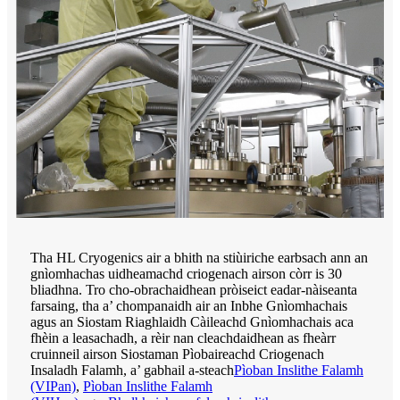
Tha HL Cryogenics air a bhith na stiùiriche earbsach ann an
gnìomhachas uidheamachd criogenach airson còrr is 30
bliadhna. Tro cho-obrachaidhean pròiseict eadar-nàiseanta
farsaing, tha a’ chompanaidh air an Inbhe Gnìomhachais
agus an Siostam Riaghlaidh Càileachd Gnìomhachais aca
fhèin a leasachadh, a rèir nan cleachdaidhean as fheàrr
cruinneil airson Siostaman Pìobaireachd Criogenach
Insaladh Falamh, a’ gabhail a-steach
Pìoban Inslithe Falamh
(VIPan)
,
Pìoban Inslithe Falamh