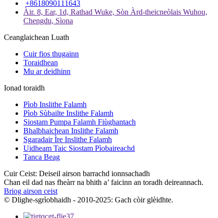
+8618090111643
Àir. 8, Ear, 1d, Rathad Wuke, Sòn Àrd-theicneòlais Wuhou,
Chengdu, Sìona
Ceanglaichean Luath
Cuir fios thugainn
Toraidhean
Mu ar deidhinn
Ionad toraidh
Pìob Inslithe Falamh
Pìob Sùbailte Inslithe Falamh
Siostam Pumpa Falamh Fiùghantach
Bhalbhaichean Inslithe Falamh
Sgaradair Ìre Inslithe Falamh
Uidheam Taic Siostam Pìobaireachd
Tanca Beag
Cuir Ceist: Deiseil airson barrachd ionnsachadh
Chan eil dad nas fheàrr na bhith a’ faicinn an toradh deireannach.
Briog airson ceist
© Dlighe-sgrìobhaidh - 2010-2025: Gach còir glèidhte.