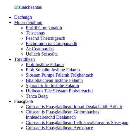
Dachaigh
Mu ar deidhinn
Pròifil Companaidh
Teisteanas
Feachd Theicnigeach
Eachdraidh na Companaidh
Ar Ceannardas
Uallach Sòisealta
Toraidhean
Pìob Inslithe Falamh
Pìob Sùbailte Inslithe Falamh
Siostam Pumpa Falamh Fiùghantach
Bhalbhaichean Inslithe Falamh
Sgaradair Ìre Inslithe Falamh
Uidheam Taic Siostam Pìobaireachd
Tanca Beag
Fuasgladh
Cùisean is Fuasglaidhean Ionad Dealachaidh Adhair
Cùisean is Fuasglaidhean Gnìomhachas
Innleadaireachd Dealanach
Cùisean is Fuasglaidhean Leth-sheoltairean is Sliseagan
Cùisean is Fuasglaidhean Aerospace