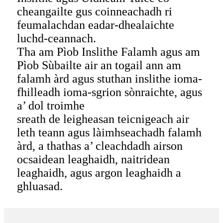
cheangailte gus coinneachadh ri
feumalachdan eadar-dhealaichte
luchd-ceannach.
Tha am Pìob Inslithe Falamh agus am
Pìob Sùbailte air an togail ann am
falamh àrd agus stuthan inslithe ioma-
fhilleadh ioma-sgrion sònraichte, agus
a’ dol troimhe
sreath de leigheasan teicnigeach air
leth teann agus làimhseachadh falamh
àrd, a thathas a’ cleachdadh airson
ocsaidean leaghaidh, naitridean
leaghaidh, agus argon leaghaidh a
ghluasad.