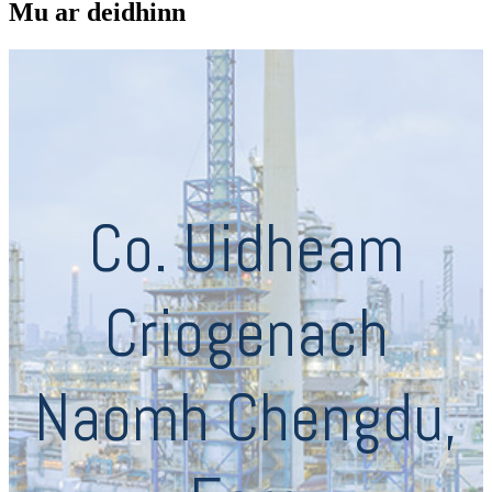
Mu ar deidhinn
Co. Uidheam
Criogenach
Naomh Chengdu,