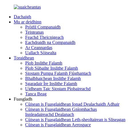
Dachaigh
Mu ar deidhinn
Pròifil Companaidh
Teisteanas
Feachd Theicnigeach
Eachdraidh na Companaidh
Ar Ceannardas
Uallach Sòisealta
Toraidhean
Pìob Inslithe Falamh
Pìob Sùbailte Inslithe Falamh
Siostam Pumpa Falamh Fiùghantach
Bhalbhaichean Inslithe Falamh
Sgaradair Ìre Inslithe Falamh
Uidheam Taic Siostam Pìobaireachd
Tanca Beag
Fuasgladh
Cùisean is Fuasglaidhean Ionad Dealachaidh Adhair
Cùisean is Fuasglaidhean Gnìomhachas
Innleadaireachd Dealanach
Cùisean is Fuasglaidhean Leth-sheoltairean is Sliseagan
Cùisean is Fuasglaidhean Aerospace