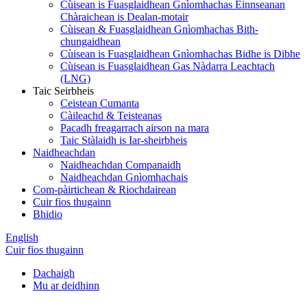
Cùisean is Fuasglaidhean Gnìomhachas Einnseanan
Chàraichean is Dealan-motair
Cùisean & Fuasglaidhean Gnìomhachas Bith-
chungaidhean
Cùisean is Fuasglaidhean Gnìomhachas Bidhe is Dibhe
Cùisean is Fuasglaidhean Gas Nàdarra Leachtach
(LNG)
Taic Seirbheis
Ceistean Cumanta
Càileachd & Teisteanas
Pacadh freagarrach airson na mara
Taic Stàlaidh is Iar-sheirbheis
Naidheachdan
Naidheachdan Companaidh
Naidheachdan Gnìomhachais
Com-pàirtichean & Riochdairean
Cuir fios thugainn
Bhidio
English
Cuir fios thugainn
Dachaigh
Mu ar deidhinn