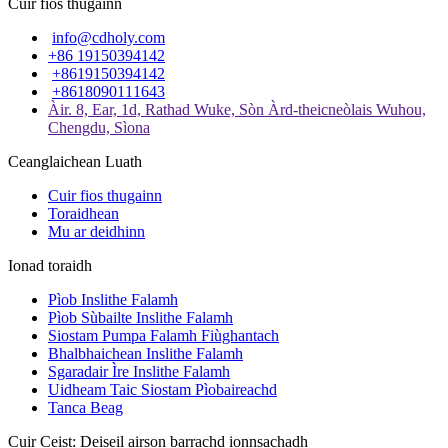
Cuir fios thugainn
info@cdholy.com
+86 19150394142
+8619150394142
+8618090111643
Àir. 8, Ear, 1d, Rathad Wuke, Sòn Àrd-theicneòlais Wuhou,
Chengdu, Sìona
Ceanglaichean Luath
Cuir fios thugainn
Toraidhean
Mu ar deidhinn
Ionad toraidh
Pìob Inslithe Falamh
Pìob Sùbailte Inslithe Falamh
Siostam Pumpa Falamh Fiùghantach
Bhalbhaichean Inslithe Falamh
Sgaradair Ìre Inslithe Falamh
Uidheam Taic Siostam Pìobaireachd
Tanca Beag
Cuir Ceist: Deiseil airson barrachd ionnsachadh