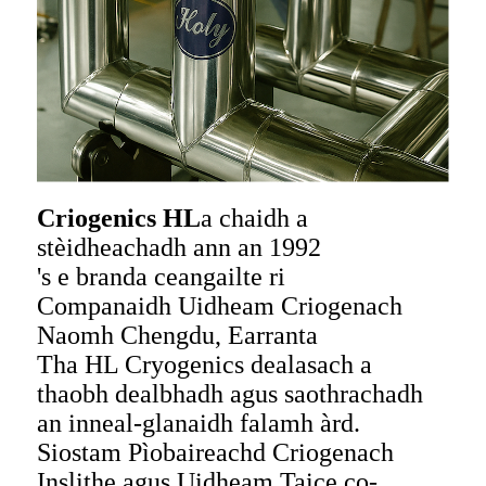
Criogenics HL
a chaidh a
stèidheachadh ann an 1992
's e branda ceangailte ri
Companaidh Uidheam Criogenach
Naomh Chengdu, Earranta
Tha HL Cryogenics dealasach a
thaobh dealbhadh agus saothrachadh
an inneal-glanaidh falamh àrd.
Siostam Pìobaireachd Criogenach
Inslithe agus Uidheam Taice co-