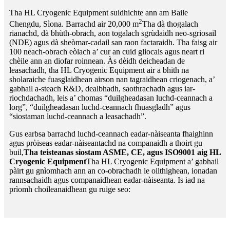
Tha HL Cryogenic Equipment suidhichte ann am Baile
2
Chengdu, Sìona. Barrachd air 20,000 m
Tha dà thogalach
rianachd, dà bhùth-obrach, aon togalach sgrùdaidh neo-sgriosail
(NDE) agus dà sheòmar-cadail san raon factaraidh. Tha faisg air
100 neach-obrach eòlach a’ cur an cuid gliocais agus neart ri
chèile ann an diofar roinnean. Às dèidh deicheadan de
leasachadh, tha HL Cryogenic Equipment air a bhith na
sholaraiche fuasglaidhean airson nan tagraidhean criogenach, a’
gabhail a-steach R&D, dealbhadh, saothrachadh agus iar-
riochdachadh, leis a’ chomas “duilgheadasan luchd-ceannach a
lorg”, “duilgheadasan luchd-ceannach fhuasgladh” agus
“siostaman luchd-ceannach a leasachadh”.
Gus earbsa barrachd luchd-ceannach eadar-nàiseanta fhaighinn
agus pròiseas eadar-nàiseantachd na companaidh a thoirt gu
buil,
Tha teisteanas siostam ASME, CE, agus ISO9001 aig HL
Cryogenic Equipment
Tha HL Cryogenic Equipment a’ gabhail
pàirt gu gnìomhach ann an co-obrachadh le oilthighean, ionadan
rannsachaidh agus companaidhean eadar-nàiseanta. Is iad na
prìomh choileanaidhean gu ruige seo: