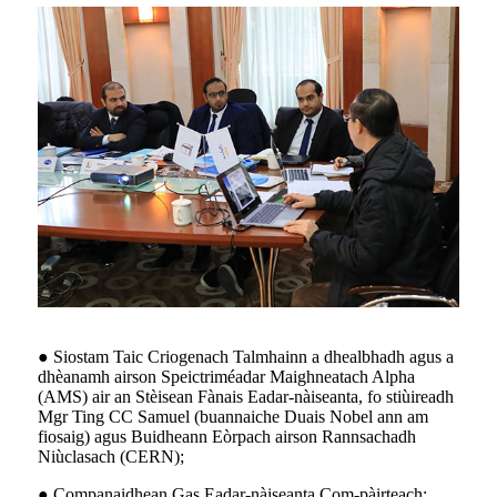
● Siostam Taic Criogenach Talmhainn a dhealbhadh agus a
dhèanamh airson Speictriméadar Maighneatach Alpha
(AMS) air an Stèisean Fànais Eadar-nàiseanta, fo stiùireadh
Mgr Ting CC Samuel (buannaiche Duais Nobel ann am
fiosaig) agus Buidheann Eòrpach airson Rannsachadh
Niùclasach (CERN);
● Companaidhean Gas Eadar-nàiseanta Com-pàirteach: