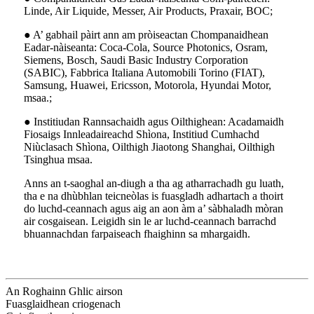
Linde, Air Liquide, Messer, Air Products, Praxair, BOC;
● A’ gabhail pàirt ann am pròiseactan Chompanaidhean
Eadar-nàiseanta: Coca-Cola, Source Photonics, Osram,
Siemens, Bosch, Saudi Basic Industry Corporation
(SABIC), Fabbrica Italiana Automobili Torino (FIAT),
Samsung, Huawei, Ericsson, Motorola, Hyundai Motor,
msaa.;
● Institiudan Rannsachaidh agus Oilthighean: Acadamaidh
Fiosaigs Innleadaireachd Shìona, Institiud Cumhachd
Niùclasach Shìona, Oilthigh Jiaotong Shanghai, Oilthigh
Tsinghua msaa.
Anns an t-saoghal an-diugh a tha ag atharrachadh gu luath,
tha e na dhùbhlan teicneòlas is fuasgladh adhartach a thoirt
do luchd-ceannach agus aig an aon àm a’ sàbhaladh mòran
air cosgaisean. Leigidh sin le ar luchd-ceannach barrachd
bhuannachdan farpaiseach fhaighinn sa mhargaidh.
An Roghainn Ghlic airson
Fuasglaidhean criogenach