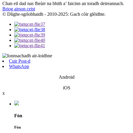
Chan eil dad nas fheàrr na bhith a’ faicinn an toradh deireannach.
Briog airson ceist
© Dlighe-sgrìobhaidh - 2010-2025: Gach còir glèidhte.
Cuir Post-d
WhatsApp
Android
iOS
x
Fòn
Fòn